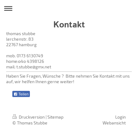
Kontakt
thomas stubbe
lerchenstr.
83
22767
hamburg
mob. 0173 6130749
home:o4o 4398126
mail:
t.stubbe@gmx.net
Haben Sie Fragen, Wünsche ? Bitte nehmen Sie Kontakt mit uns
auf, wir helfen Ihnen gerne weiter!
Teilen
Druckversion
|
Sitemap
Login
© Thomas Stubbe
Webansicht